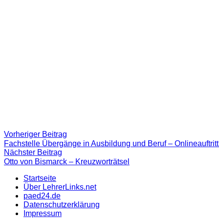
Beitragsnavigation
Vorheriger
Vorheriger Beitrag
Beitrag:
Fachstelle Übergänge in Ausbildung und Beruf – Onlineauftritt
Nächster
Nächster Beitrag
Beitrag
Otto von Bismarck – Kreuzworträtsel
Startseite
Über LehrerLinks.net
paed24.de
Datenschutzerklärung
Impressum