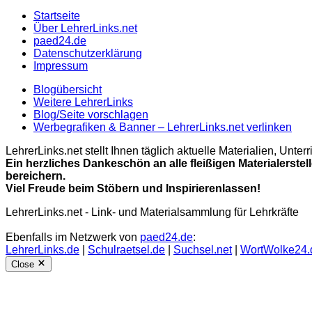
Startseite
Über LehrerLinks.net
paed24.de
Datenschutzerklärung
Impressum
Blogübersicht
Weitere LehrerLinks
Blog/Seite vorschlagen
Werbegrafiken & Banner – LehrerLinks.net verlinken
LehrerLinks.net stellt Ihnen täglich aktuelle Materialien, Unt
Ein herzliches Dankeschön an alle fleißigen Materialerstel
bereichern.
Viel Freude beim Stöbern und Inspirierenlassen!
LehrerLinks.net - Link- und Materialsammlung für Lehrkräfte
Ebenfalls im Netzwerk von
paed24.de
:
LehrerLinks.de
|
Schulraetsel.de
|
Suchsel.net
|
WortWolke24.
Close