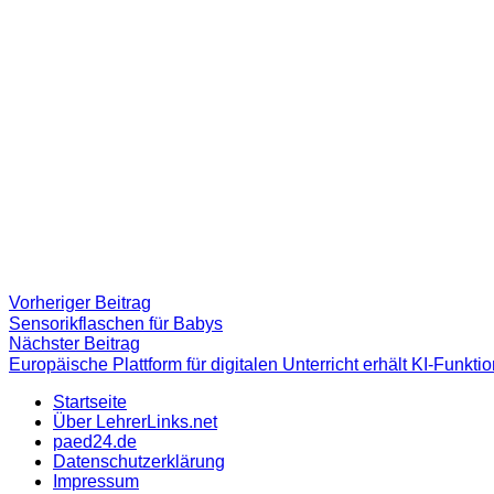
Beitragsnavigation
Vorheriger
Vorheriger Beitrag
Beitrag:
Sensorikflaschen für Babys
Nächster
Nächster Beitrag
Beitrag
Europäische Plattform für digitalen Unterricht erhält KI-Funkti
Startseite
Über LehrerLinks.net
paed24.de
Datenschutzerklärung
Impressum