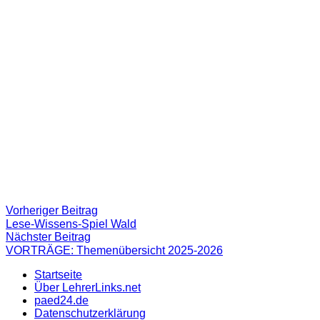
Beitragsnavigation
Vorheriger
Vorheriger Beitrag
Beitrag:
Lese-Wissens-Spiel Wald
Nächster
Nächster Beitrag
Beitrag
VORTRÄGE: Themenübersicht 2025-2026
Startseite
Über LehrerLinks.net
paed24.de
Datenschutzerklärung