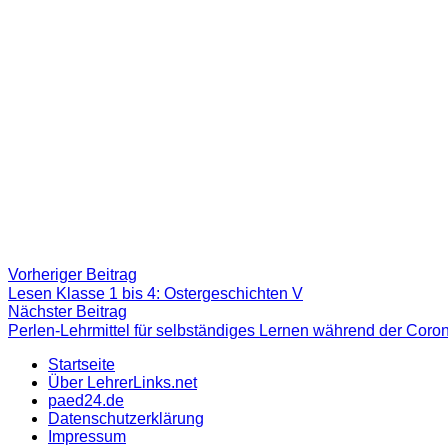
Beitragsnavigation
Vorheriger
Vorheriger Beitrag
Beitrag:
Lesen Klasse 1 bis 4: Ostergeschichten V
Nächster
Nächster Beitrag
Beitrag
Perlen-Lehrmittel für selbständiges Lernen während der Coron
Startseite
Über LehrerLinks.net
paed24.de
Datenschutzerklärung
Impressum