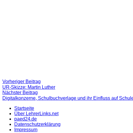
Beitragsnavigation
Vorheriger
Vorheriger Beitrag
Beitrag:
UR-Skizze: Martin Luther
Nächster
Nächster Beitrag
Beitrag
Digitalkonzerne, Schulbuchverlage und ihr Einfluss auf Schul
Startseite
Über LehrerLinks.net
paed24.de
Datenschutzerklärung
Impressum