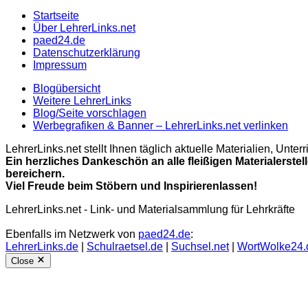
Startseite
Über LehrerLinks.net
paed24.de
Datenschutzerklärung
Impressum
Blogübersicht
Weitere LehrerLinks
Blog/Seite vorschlagen
Werbegrafiken & Banner – LehrerLinks.net verlinken
LehrerLinks.net stellt Ihnen täglich aktuelle Materialien, Unt
Ein herzliches Dankeschön an alle fleißigen Materialerstel
bereichern.
Viel Freude beim Stöbern und Inspirierenlassen!
LehrerLinks.net - Link- und Materialsammlung für Lehrkräfte
Ebenfalls im Netzwerk von
paed24.de
:
LehrerLinks.de
|
Schulraetsel.de
|
Suchsel.net
|
WortWolke24.
Close