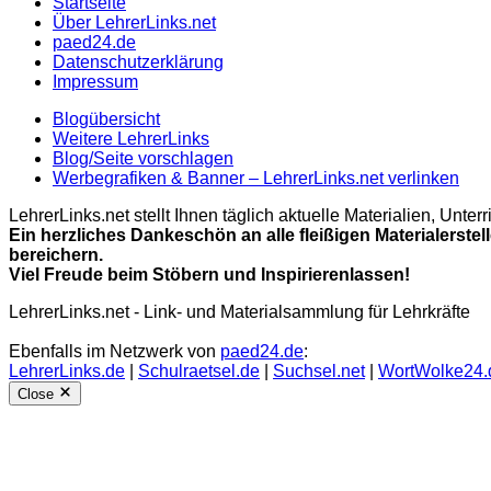
Startseite
Über LehrerLinks.net
paed24.de
Datenschutzerklärung
Impressum
Blogübersicht
Weitere LehrerLinks
Blog/Seite vorschlagen
Werbegrafiken & Banner – LehrerLinks.net verlinken
LehrerLinks.net stellt Ihnen täglich aktuelle Materialien, Unt
Ein herzliches Dankeschön an alle fleißigen Materialerstel
bereichern.
Viel Freude beim Stöbern und Inspirierenlassen!
LehrerLinks.net - Link- und Materialsammlung für Lehrkräfte
Ebenfalls im Netzwerk von
paed24.de
:
LehrerLinks.de
|
Schulraetsel.de
|
Suchsel.net
|
WortWolke24.
Close