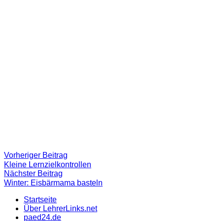
Beitragsnavigation
Vorheriger
Vorheriger Beitrag
Beitrag:
Kleine Lernzielkontrollen
Nächster
Nächster Beitrag
Beitrag
Winter: Eisbärmama basteln
Startseite
Über LehrerLinks.net
paed24.de