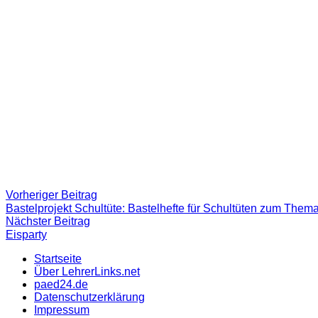
Beitragsnavigation
Vorheriger
Vorheriger Beitrag
Beitrag:
Bastelprojekt Schultüte: Bastelhefte für Schultüten zum Thema
Nächster
Nächster Beitrag
Beitrag
Eisparty
Startseite
Über LehrerLinks.net
paed24.de
Datenschutzerklärung
Impressum