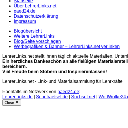
Startseite
Über LehrerLinks.net
paed24.de
Datenschutzerklärung
Impressum
Blogübersicht
Weitere LehrerLinks
Blog/Seite vorschlagen
Werbegrafiken & Banner – LehrerLinks.net verlinken
LehrerLinks.net stellt Ihnen täglich aktuelle Materialien, Unt
Ein herzliches Dankeschön an alle fleißigen Materialerstel
bereichern.
Viel Freude beim Stöbern und Inspirierenlassen!
LehrerLinks.net - Link- und Materialsammlung für Lehrkräfte
Ebenfalls im Netzwerk von
paed24.de
:
LehrerLinks.de
|
Schulraetsel.de
|
Suchsel.net
|
WortWolke24.
Close