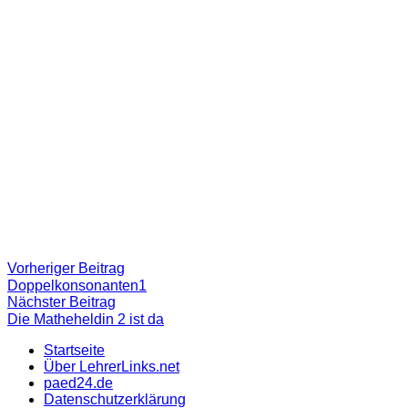
Beitragsnavigation
Vorheriger
Vorheriger Beitrag
Beitrag:
Doppelkonsonanten1
Nächster
Nächster Beitrag
Beitrag
Die Matheheldin 2 ist da
Startseite
Über LehrerLinks.net
paed24.de
Datenschutzerklärung