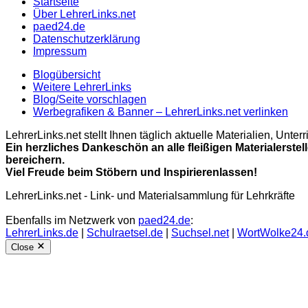
Startseite
Über LehrerLinks.net
paed24.de
Datenschutzerklärung
Impressum
Blogübersicht
Weitere LehrerLinks
Blog/Seite vorschlagen
Werbegrafiken & Banner – LehrerLinks.net verlinken
LehrerLinks.net stellt Ihnen täglich aktuelle Materialien, Unt
Ein herzliches Dankeschön an alle fleißigen Materialerstel
bereichern.
Viel Freude beim Stöbern und Inspirierenlassen!
LehrerLinks.net - Link- und Materialsammlung für Lehrkräfte
Ebenfalls im Netzwerk von
paed24.de
:
LehrerLinks.de
|
Schulraetsel.de
|
Suchsel.net
|
WortWolke24.
Close