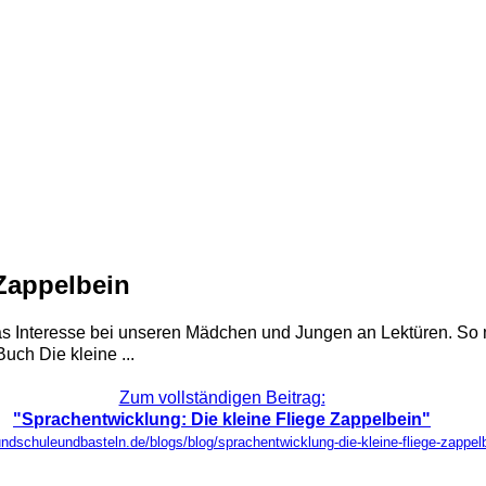
 Zappelbein
das Interesse bei unseren Mädchen und Jungen an Lektüren. So
ch Die kleine ...
Zum vollständigen Beitrag:
"Sprachentwicklung: Die kleine Fliege Zappelbein"
undschuleundbasteln.de/blogs/blog/sprachentwicklung-die-kleine-fliege-zappel