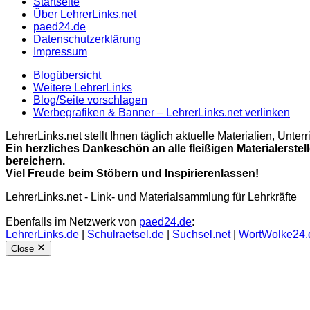
Startseite
Über LehrerLinks.net
paed24.de
Datenschutzerklärung
Impressum
Blogübersicht
Weitere LehrerLinks
Blog/Seite vorschlagen
Werbegrafiken & Banner – LehrerLinks.net verlinken
LehrerLinks.net stellt Ihnen täglich aktuelle Materialien, Unt
Ein herzliches Dankeschön an alle fleißigen Materialerstel
bereichern.
Viel Freude beim Stöbern und Inspirierenlassen!
LehrerLinks.net - Link- und Materialsammlung für Lehrkräfte
Ebenfalls im Netzwerk von
paed24.de
:
LehrerLinks.de
|
Schulraetsel.de
|
Suchsel.net
|
WortWolke24.
Close