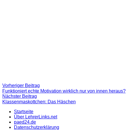
Beitragsnavigation
Vorheriger
Vorheriger Beitrag
Beitrag:
Funktioniert echte Motivation wirklich nur von innen heraus?
Nächster
Nächster Beitrag
Beitrag
Klassenmaskottchen: Das Häschen
Startseite
Über LehrerLinks.net
paed24.de
Datenschutzerklärung