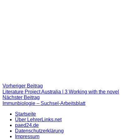
Beitragsnavigation
Vorheriger
Vorheriger Beitrag
Beitrag:
Literature Project Australia | 3 Working with the novel
Nächster
Nächster Beitrag
Beitrag
Immunbiologie – Suchsel-Arbeitsblatt
Startseite
Über LehrerLinks.net
paed24.de
Datenschutzerklärung
Impressum