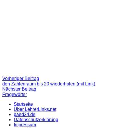
Beitragsnavigation
Vorheriger
Vorheriger Beitrag
Beitrag:
den Zahlenraum bis 20 wiederholen (mit Link)
Nächster
Nächster Beitrag
Beitrag
Fragewörter
Startseite
Über LehrerLinks.net
paed24.de
Datenschutzerklärung
Impressum