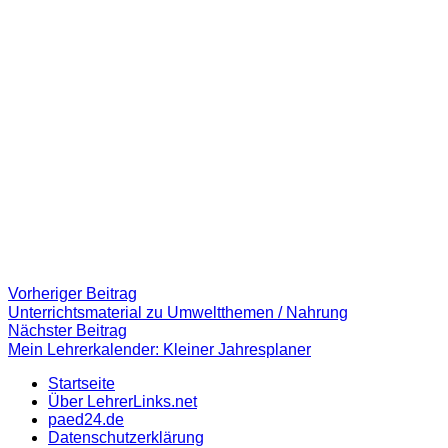
Beitragsnavigation
Vorheriger
Vorheriger Beitrag
Beitrag:
Unterrichtsmaterial zu Umweltthemen / Nahrung
Nächster
Nächster Beitrag
Beitrag
Mein Lehrerkalender: Kleiner Jahresplaner
Startseite
Über LehrerLinks.net
paed24.de
Datenschutzerklärung