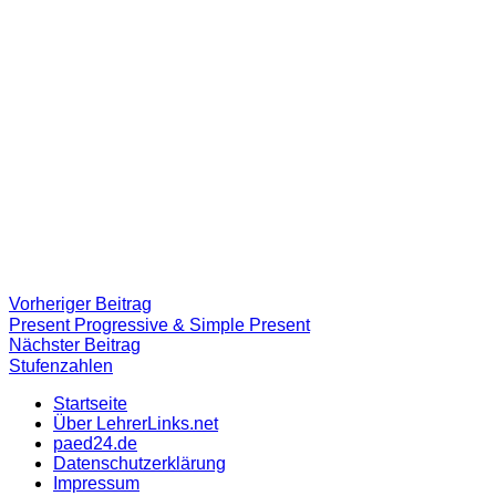
Beitragsnavigation
Vorheriger
Vorheriger Beitrag
Beitrag:
Present Progressive & Simple Present
Nächster
Nächster Beitrag
Beitrag
Stufenzahlen
Startseite
Über LehrerLinks.net
paed24.de
Datenschutzerklärung
Impressum