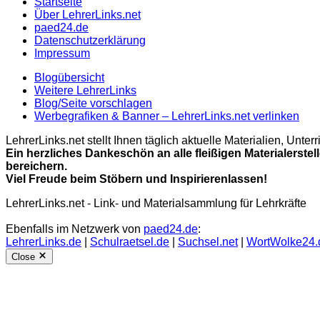
Startseite
Über LehrerLinks.net
paed24.de
Datenschutzerklärung
Impressum
Blogübersicht
Weitere LehrerLinks
Blog/Seite vorschlagen
Werbegrafiken & Banner – LehrerLinks.net verlinken
LehrerLinks.net stellt Ihnen täglich aktuelle Materialien, Unt
Ein herzliches Dankeschön an alle fleißigen Materialerstel
bereichern.
Viel Freude beim Stöbern und Inspirierenlassen!
LehrerLinks.net - Link- und Materialsammlung für Lehrkräfte
Ebenfalls im Netzwerk von
paed24.de
:
LehrerLinks.de
|
Schulraetsel.de
|
Suchsel.net
|
WortWolke24.
Close