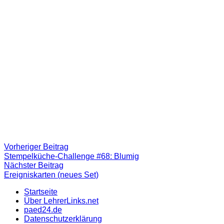
Beitragsnavigation
Vorheriger
Vorheriger Beitrag
Beitrag:
Stempelküche-Challenge #68: Blumig
Nächster
Nächster Beitrag
Beitrag
Ereigniskarten (neues Set)
Startseite
Über LehrerLinks.net
paed24.de
Datenschutzerklärung