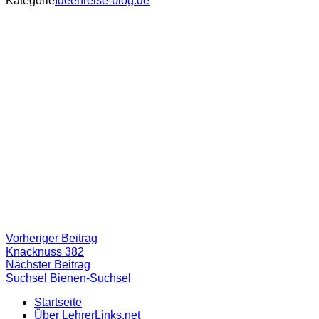
Kategorie
Ideenreise-blog.de
Beitragsnavigation
Vorheriger
Vorheriger Beitrag
Beitrag:
Knacknuss 382
Nächster
Nächster Beitrag
Beitrag
Suchsel Bienen-Suchsel
Startseite
Über LehrerLinks.net