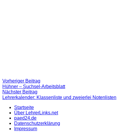
Beitragsnavigation
Vorheriger
Vorheriger Beitrag
Beitrag:
Hühner – Suchsel-Arbeitsblatt
Nächster
Nächster Beitrag
Beitrag
Lehrerkalender: Klassenliste und zweierlei Notenlisten
Startseite
Über LehrerLinks.net
paed24.de
Datenschutzerklärung
Impressum