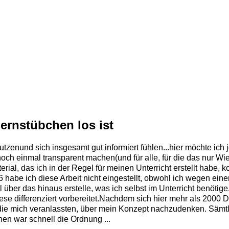
Lernstübchen los ist
enund sich insgesamt gut informiert fühlen...hier möchte ich je
h einmal transparent machen(und für alle, für die das nur Wied
ial, das ich in der Regel für meinen Unterricht erstellt habe, ko
 ich diese Arbeit nicht eingestellt, obwohl ich wegen einer K
al über das hinaus erstelle, was ich selbst im Unterricht benöti
diese differenziert vorbereitet.Nachdem sich hier mehr als 200
 die mich veranlassten, über mein Konzept nachzudenken. Sämtl
en war schnell die Ordnung ...