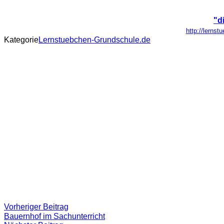
"d
http://lerns
Kategorie
Lernstuebchen-Grundschule.de
Beitragsnavigation
Vorheriger
Vorheriger Beitrag
Beitrag:
Bauernhof im Sachunterricht