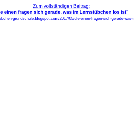
Zum vollständigen Beitrag:
ie einen fragen sich gerade, was im Lernstübchen los ist"
tuebchen-grundschule.blogspot.com/2017/05/die-einen-fragen-sich-gerade-was-