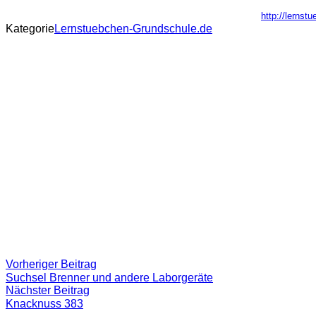
http://lernst
Kategorie
Lernstuebchen-Grundschule.de
Beitragsnavigation
Vorheriger
Vorheriger Beitrag
Beitrag:
Suchsel Brenner und andere Laborgeräte
Nächster
Nächster Beitrag
Beitrag
Knacknuss 383