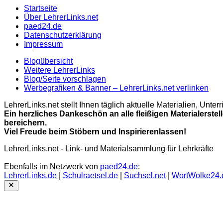
Startseite
Über LehrerLinks.net
paed24.de
Datenschutzerklärung
Impressum
Blogübersicht
Weitere LehrerLinks
Blog/Seite vorschlagen
Werbegrafiken & Banner – LehrerLinks.net verlinken
LehrerLinks.net stellt Ihnen täglich aktuelle Materialien, Unt
Ein herzliches Dankeschön an alle fleißigen Materialerstel
bereichern.
Viel Freude beim Stöbern und Inspirierenlassen!
LehrerLinks.net - Link- und Materialsammlung für Lehrkräfte
Ebenfalls im Netzwerk von
paed24.de
:
LehrerLinks.de
|
Schulraetsel.de
|
Suchsel.net
|
WortWolke24.
Close