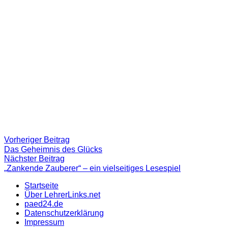
Beitragsnavigation
Vorheriger
Vorheriger Beitrag
Beitrag:
Das Geheimnis des Glücks
Nächster
Nächster Beitrag
Beitrag
„Zankende Zauberer“ – ein vielseitiges Lesespiel
Startseite
Über LehrerLinks.net
paed24.de
Datenschutzerklärung
Impressum