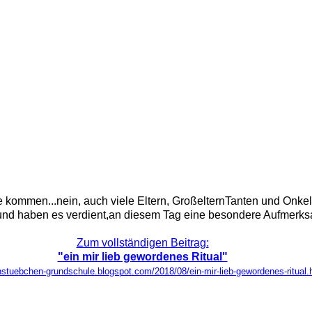
ule kommen...nein, auch viele Eltern, GroßelternTanten und Onke
und haben es verdient,an diesem Tag eine besondere Aufmerksam
Zum vollständigen Beitrag:
"ein mir lieb gewordenes Ritual"
rnstuebchen-grundschule.blogspot.com/2018/08/ein-mir-lieb-gewordenes-ritual.