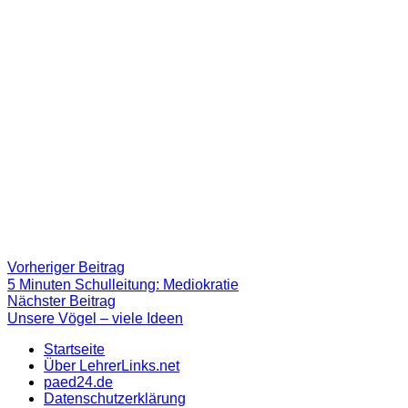
Beitragsnavigation
Vorheriger
Vorheriger Beitrag
Beitrag:
5 Minuten Schulleitung: Mediokratie
Nächster
Nächster Beitrag
Beitrag
Unsere Vögel – viele Ideen
Startseite
Über LehrerLinks.net
paed24.de
Datenschutzerklärung