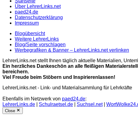
Startseite
Über LehrerLinks.net
paed24.de
Datenschutzerklärung
Impressum
Blogübersicht
Weitere LehrerLinks
Blog/Seite vorschlagen
Werbegrafiken & Banner – LehrerLinks.net verlinken
LehrerLinks.net stellt Ihnen täglich aktuelle Materialien, Unt
Ein herzliches Dankeschön an alle fleißigen Materialerstel
bereichern.
Viel Freude beim Stöbern und Inspirierenlassen!
LehrerLinks.net - Link- und Materialsammlung für Lehrkräfte
Ebenfalls im Netzwerk von
paed24.de
:
LehrerLinks.de
|
Schulraetsel.de
|
Suchsel.net
|
WortWolke24.
Close