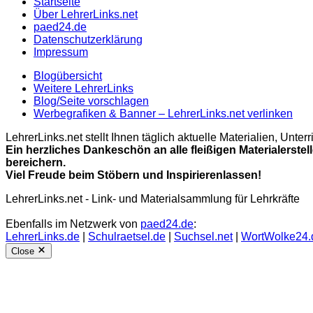
Startseite
Über LehrerLinks.net
paed24.de
Datenschutzerklärung
Impressum
Blogübersicht
Weitere LehrerLinks
Blog/Seite vorschlagen
Werbegrafiken & Banner – LehrerLinks.net verlinken
LehrerLinks.net stellt Ihnen täglich aktuelle Materialien, Unt
Ein herzliches Dankeschön an alle fleißigen Materialerstel
bereichern.
Viel Freude beim Stöbern und Inspirierenlassen!
LehrerLinks.net - Link- und Materialsammlung für Lehrkräfte
Ebenfalls im Netzwerk von
paed24.de
:
LehrerLinks.de
|
Schulraetsel.de
|
Suchsel.net
|
WortWolke24.
Close