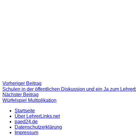
Beitragsnavigation
Vorheriger
Vorheriger Beitrag
Beitrag:
Schulen in der öffentlichen Diskussion und ein Ja zum Lehrer
Nächster
Nächster Beitrag
Beitrag
Würfelspiel Multiplikation
Startseite
Über LehrerLinks.net
paed24.de
Datenschutzerklärung
Impressum