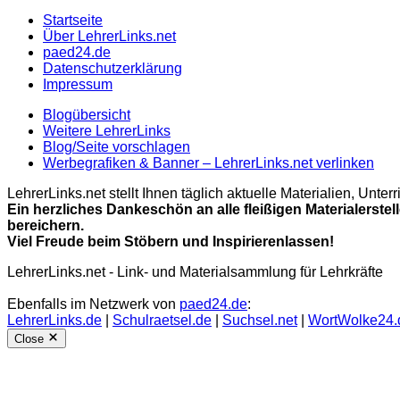
Startseite
Über LehrerLinks.net
paed24.de
Datenschutzerklärung
Impressum
Blogübersicht
Weitere LehrerLinks
Blog/Seite vorschlagen
Werbegrafiken & Banner – LehrerLinks.net verlinken
LehrerLinks.net stellt Ihnen täglich aktuelle Materialien, Unt
Ein herzliches Dankeschön an alle fleißigen Materialerstel
bereichern.
Viel Freude beim Stöbern und Inspirierenlassen!
LehrerLinks.net - Link- und Materialsammlung für Lehrkräfte
Ebenfalls im Netzwerk von
paed24.de
:
LehrerLinks.de
|
Schulraetsel.de
|
Suchsel.net
|
WortWolke24.
Close