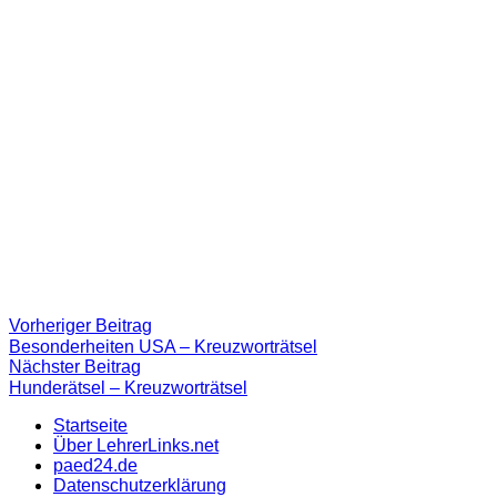
Beitragsnavigation
Vorheriger
Vorheriger Beitrag
Beitrag:
Besonderheiten USA – Kreuzworträtsel
Nächster
Nächster Beitrag
Beitrag
Hunderätsel – Kreuzworträtsel
Startseite
Über LehrerLinks.net
paed24.de
Datenschutzerklärung