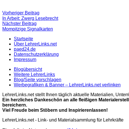
Beitragsnavigation
Vorheriger
Vorheriger Beitrag
Beitrag:
In Arbeit: Zwerg Lesebrecht
Nächster
Nächster Beitrag
Beitrag
Mompitzige Signalkarten
Startseite
Über LehrerLinks.net
paed24.de
Datenschutzerklärung
Impressum
Blogübersicht
Weitere LehrerLinks
Blog/Seite vorschlagen
Werbegrafiken & Banner – LehrerLinks.net verlinken
LehrerLinks.net stellt Ihnen täglich aktuelle Materialien, Unt
Ein herzliches Dankeschön an alle fleißigen Materialerstel
bereichern.
Viel Freude beim Stöbern und Inspirierenlassen!
LehrerLinks.net - Link- und Materialsammlung für Lehrkräfte