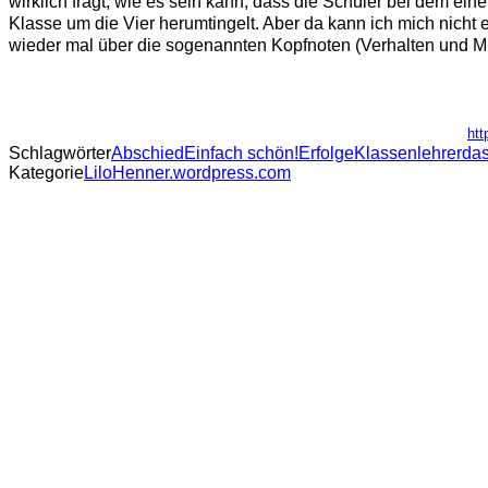
wirklich fragt, wie es sein kann, dass die Schüler bei dem ein
Klasse um die Vier herumtingelt. Aber da kann ich mich nich
wieder mal über die sogenannten Kopfnoten (Verhalten und Mitar
htt
Schlagwörter
Abschied
Einfach schön!
Erfolge
Klassenlehrerda
Kategorie
LiloHenner.wordpress.com