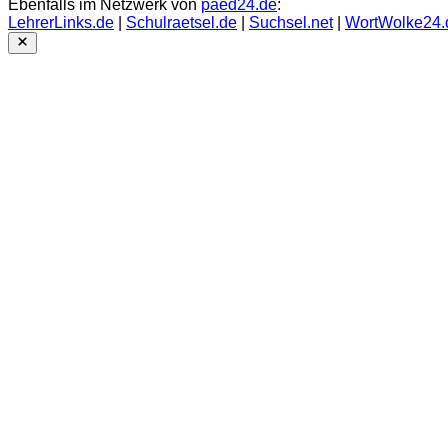
Ebenfalls im Netzwerk von
paed24.de
:
LehrerLinks.de
|
Schulraetsel.de
|
Suchsel.net
|
WortWolke24.
Close