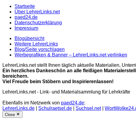
Startseite
Über LehrerLinks.net
paed24.de
Datenschutzerklärung
Impressum
Blogübersicht
Weitere LehrerLinks
Blog/Seite vorschlagen
Werbegrafiken & Banner – LehrerLinks.net verlinken
LehrerLinks.net stellt Ihnen täglich aktuelle Materialien, Unt
Ein herzliches Dankeschön an alle fleißigen Materialerstel
bereichern.
Viel Freude beim Stöbern und Inspirierenlassen!
LehrerLinks.net - Link- und Materialsammlung für Lehrkräfte
Ebenfalls im Netzwerk von
paed24.de
:
LehrerLinks.de
|
Schulraetsel.de
|
Suchsel.net
|
WortWolke24.
Close