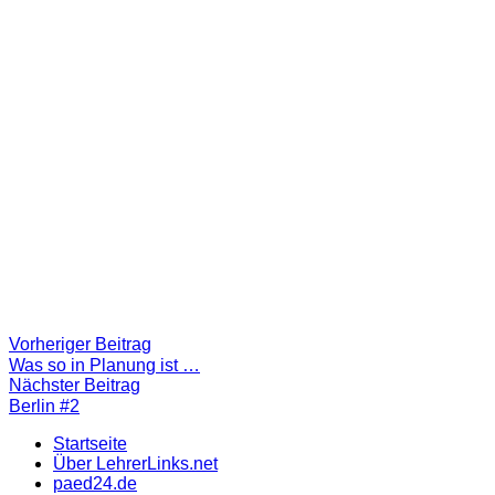
Beitragsnavigation
Vorheriger
Vorheriger Beitrag
Beitrag:
Was so in Planung ist …
Nächster
Nächster Beitrag
Beitrag
Berlin #2
Startseite
Über LehrerLinks.net
paed24.de