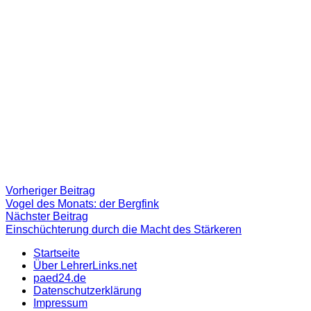
Beitragsnavigation
Vorheriger
Vorheriger Beitrag
Beitrag:
Vogel des Monats: der Bergfink
Nächster
Nächster Beitrag
Beitrag
Einschüchterung durch die Macht des Stärkeren
Startseite
Über LehrerLinks.net
paed24.de
Datenschutzerklärung
Impressum