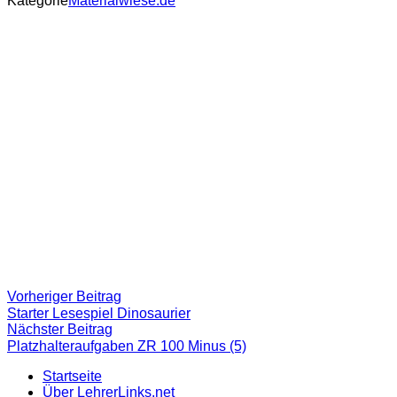
Kategorie
Materialwiese.de
Beitragsnavigation
Vorheriger
Vorheriger Beitrag
Beitrag:
Starter Lesespiel Dinosaurier
Nächster
Nächster Beitrag
Beitrag
Platzhalteraufgaben ZR 100 Minus (5)
Startseite
Über LehrerLinks.net