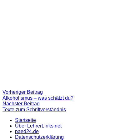
Beitragsnavigation
Vorheriger
Vorheriger Beitrag
Beitrag:
Alkoholismus – was schätzt du?
Nächster
Nächster Beitrag
Beitrag
Texte zum Schriftverständnis
Startseite
Über LehrerLinks.net
paed24.de
Datenschutzerklärung