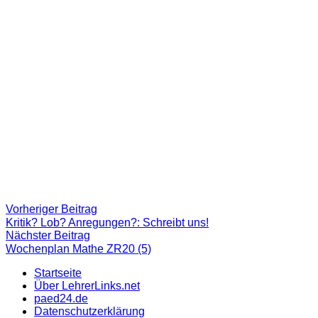
Beitragsnavigation
Vorheriger
Vorheriger Beitrag
Beitrag:
Kritik? Lob? Anregungen?: Schreibt uns!
Nächster
Nächster Beitrag
Beitrag
Wochenplan Mathe ZR20 (5)
Startseite
Über LehrerLinks.net
paed24.de
Datenschutzerklärung