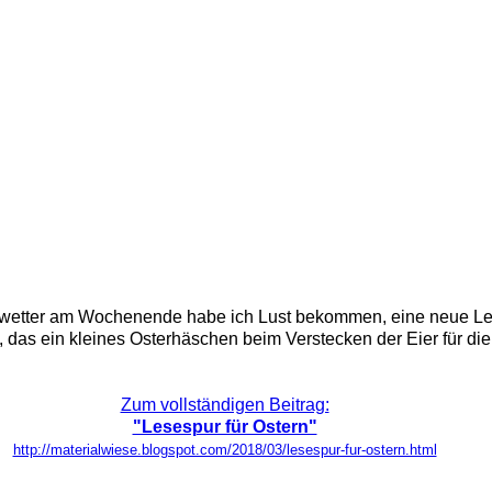
ngswetter am Wochenende habe ich Lust bekommen, eine neue Le
das ein kleines Osterhäschen beim Verstecken der Eier für die 
Zum vollständigen Beitrag:
"Lesespur für Ostern"
http://materialwiese.blogspot.com/2018/03/lesespur-fur-ostern.html