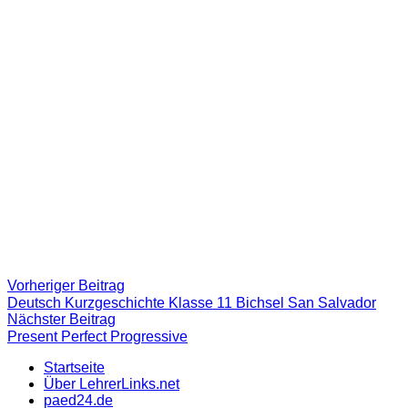
Beitragsnavigation
Vorheriger
Vorheriger Beitrag
Beitrag:
Deutsch Kurzgeschichte Klasse 11 Bichsel San Salvador
Nächster
Nächster Beitrag
Beitrag
Present Perfect Progressive
Startseite
Über LehrerLinks.net
paed24.de