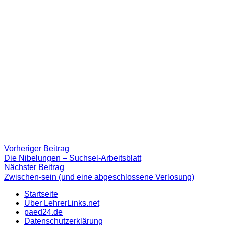
Beitragsnavigation
Vorheriger
Vorheriger Beitrag
Beitrag:
Die Nibelungen – Suchsel-Arbeitsblatt
Nächster
Nächster Beitrag
Beitrag
Zwischen-sein (und eine abgeschlossene Verlosung)
Startseite
Über LehrerLinks.net
paed24.de
Datenschutzerklärung