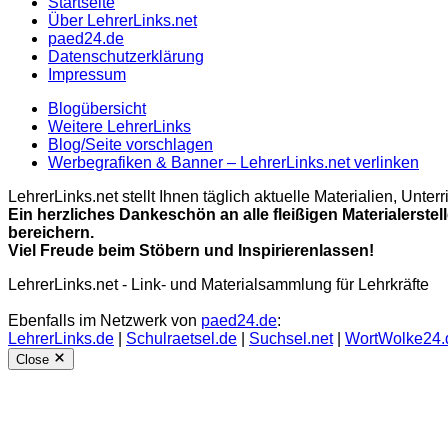
Startseite
Über LehrerLinks.net
paed24.de
Datenschutzerklärung
Impressum
Blogübersicht
Weitere LehrerLinks
Blog/Seite vorschlagen
Werbegrafiken & Banner – LehrerLinks.net verlinken
LehrerLinks.net stellt Ihnen täglich aktuelle Materialien, Unt
Ein herzliches Dankeschön an alle fleißigen Materialerstel
bereichern.
Viel Freude beim Stöbern und Inspirierenlassen!
LehrerLinks.net - Link- und Materialsammlung für Lehrkräfte
Ebenfalls im Netzwerk von
paed24.de
:
LehrerLinks.de
|
Schulraetsel.de
|
Suchsel.net
|
WortWolke24.
Close