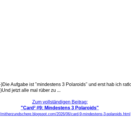
)Die Aufgabe ist "mindestens 3 Polaroids" und erst hab ich ratl
Und jetzt alle mal rüber zu ...
Zum vollständigen Beitrag:
"Card² #9: Mindestens 3 Polaroids"
//mitherzundschere.blogspot.com/2026/06/card-9-mindestens-3-polaroids.html