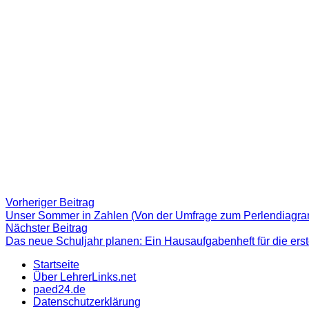
Beitragsnavigation
Vorheriger
Vorheriger Beitrag
Beitrag:
Unser Sommer in Zahlen (Von der Umfrage zum Perlendiagr
Nächster
Nächster Beitrag
Beitrag
Das neue Schuljahr planen: Ein Hausaufgabenheft für die ers
Startseite
Über LehrerLinks.net
paed24.de
Datenschutzerklärung