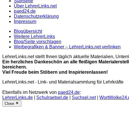
Startseite
Über LehrerLinks.net
paed24.de
Datenschutzerklärung
Impressum
Blogübersicht
Weitere LehrerLinks
Blog/Seite vorschlagen
Werbegrafiken & Banner – LehrerLinks.net verlinken
LehrerLinks.net stellt Ihnen täglich aktuelle Materialien, Unt
Ein herzliches Dankeschön an alle fleißigen Materialerstel
bereichern.
Viel Freude beim Stöbern und Inspirierenlassen!
LehrerLinks.net - Link- und Materialsammlung für Lehrkräfte
Ebenfalls im Netzwerk von
paed24.de
:
LehrerLinks.de
|
Schulraetsel.de
|
Suchsel.net
|
WortWolke24.
Close