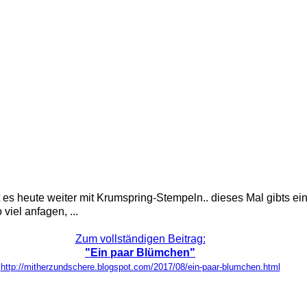
s heute weiter mit Krumspring-Stempeln.. dieses Mal gibts ein
viel anfagen, ...
Zum vollständigen Beitrag:
"Ein paar Blümchen"
http://mitherzundschere.blogspot.com/2017/08/ein-paar-blumchen.html