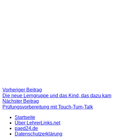
Beitragsnavigation
Vorheriger
Vorheriger Beitrag
Beitrag:
Die neue Lerngruppe und das Kind, das dazu kam
Nächster
Nächster Beitrag
Beitrag
Prüfungsvorbereitung mit Touch-Turn-Talk
Startseite
Über LehrerLinks.net
paed24.de
Datenschutzerklärung