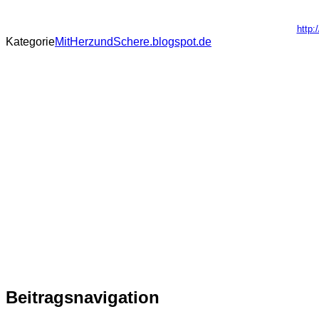
http:
Kategorie
MitHerzundSchere.blogspot.de
Beitragsnavigation