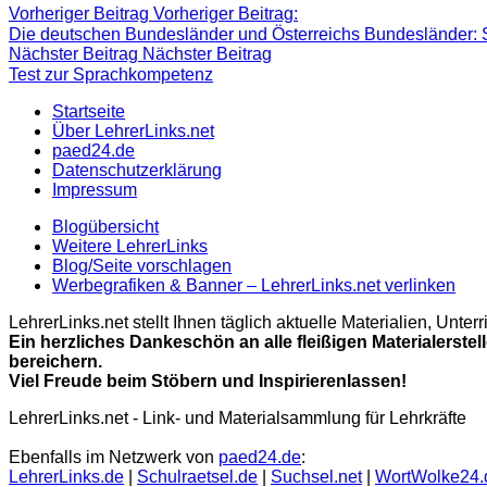
Vorheriger Beitrag
Vorheriger Beitrag:
Die deutschen Bundesländer und Österreichs Bundesländer: S
Nächster Beitrag
Nächster Beitrag
Test zur Sprachkompetenz
Startseite
Über LehrerLinks.net
paed24.de
Datenschutzerklärung
Impressum
Blogübersicht
Weitere LehrerLinks
Blog/Seite vorschlagen
Werbegrafiken & Banner – LehrerLinks.net verlinken
LehrerLinks.net stellt Ihnen täglich aktuelle Materialien, Unt
Ein herzliches Dankeschön an alle fleißigen Materialerstel
bereichern.
Viel Freude beim Stöbern und Inspirierenlassen!
LehrerLinks.net - Link- und Materialsammlung für Lehrkräfte
Ebenfalls im Netzwerk von
paed24.de
:
LehrerLinks.de
|
Schulraetsel.de
|
Suchsel.net
|
WortWolke24.