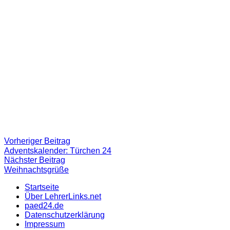
Beitragsnavigation
Vorheriger
Vorheriger Beitrag
Beitrag:
Adventskalender: Türchen 24
Nächster
Nächster Beitrag
Beitrag
Weihnachtsgrüße
Startseite
Über LehrerLinks.net
paed24.de
Datenschutzerklärung
Impressum