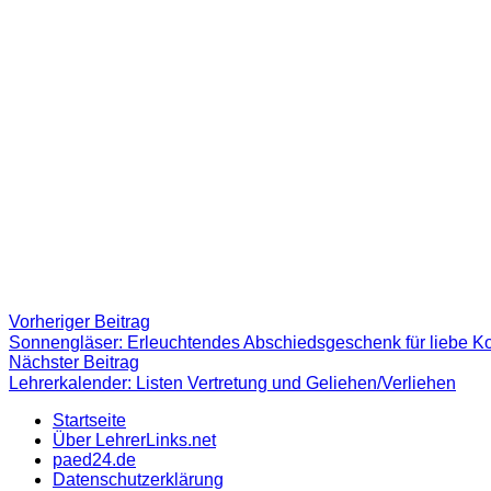
Beitragsnavigation
Vorheriger
Vorheriger Beitrag
Beitrag:
Sonnengläser: Erleuchtendes Abschiedsgeschenk für liebe K
Nächster
Nächster Beitrag
Beitrag
Lehrerkalender: Listen Vertretung und Geliehen/Verliehen
Startseite
Über LehrerLinks.net
paed24.de
Datenschutzerklärung