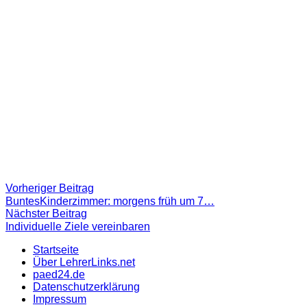
Beitragsnavigation
Vorheriger
Vorheriger Beitrag
Beitrag:
BuntesKinderzimmer: morgens früh um 7…
Nächster
Nächster Beitrag
Beitrag
Individuelle Ziele vereinbaren
Startseite
Über LehrerLinks.net
paed24.de
Datenschutzerklärung
Impressum